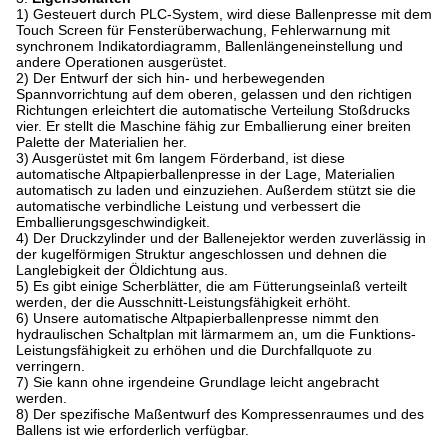
1) Gesteuert durch PLC-System, wird diese Ballenpresse mit dem
Touch Screen für Fensterüberwachung, Fehlerwarnung mit
synchronem Indikatordiagramm, Ballenlängeneinstellung und
andere Operationen ausgerüstet.
2) Der Entwurf der sich hin- und herbewegenden
Spannvorrichtung auf dem oberen, gelassen und den richtigen
Richtungen erleichtert die automatische Verteilung Stoßdrucks
vier. Er stellt die Maschine fähig zur Emballierung einer breiten
Palette der Materialien her.
3) Ausgerüstet mit 6m langem Förderband, ist diese
automatische Altpapierballenpresse in der Lage, Materialien
automatisch zu laden und einzuziehen. Außerdem stützt sie die
automatische verbindliche Leistung und verbessert die
Emballierungsgeschwindigkeit.
4) Der Druckzylinder und der Ballenejektor werden zuverlässig in
der kugelförmigen Struktur angeschlossen und dehnen die
Langlebigkeit der Öldichtung aus.
5) Es gibt einige Scherblätter, die am Fütterungseinlaß verteilt
werden, der die Ausschnitt-Leistungsfähigkeit erhöht.
6) Unsere automatische Altpapierballenpresse nimmt den
hydraulischen Schaltplan mit lärmarmem an, um die Funktions-
Leistungsfähigkeit zu erhöhen und die Durchfallquote zu
verringern.
7) Sie kann ohne irgendeine Grundlage leicht angebracht
werden.
8) Der spezifische Maßentwurf des Kompressenraumes und des
Ballens ist wie erforderlich verfügbar.