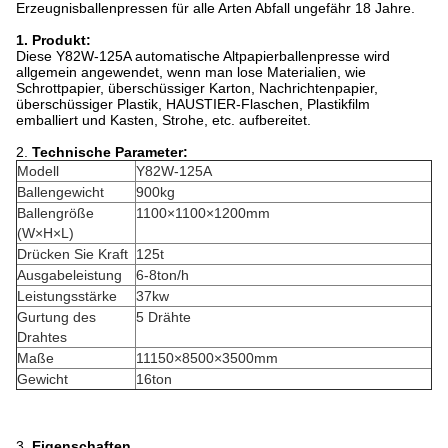
Erzeugnisballenpressen für alle Arten Abfall ungefähr 18 Jahre.
1. Produkt:
Diese Y82W-125A automatische Altpapierballenpresse wird
allgemein angewendet, wenn man lose Materialien, wie
Schrottpapier, überschüssiger Karton, Nachrichtenpapier,
überschüssiger Plastik, HAUSTIER-Flaschen, Plastikfilm
emballiert und Kasten, Strohe, etc. aufbereitet.
2.
Technische Parameter:
Modell
Y82W-125A
Ballengewicht
900kg
Ballengröße
1100×1100×1200mm
(W×H×L)
Drücken Sie Kraft
125t
Ausgabeleistung
6-8ton/h
Leistungsstärke
37kw
Gurtung des
5 Drähte
Drahtes
Maße
11150×8500×3500mm
Gewicht
16ton
3.
Eigenschaften