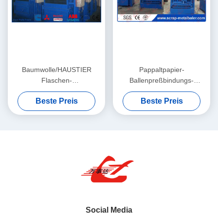
Baumwolle/HAUSTIER
Pappaltpapier-
Flaschen-
Ballenpreßbindungs-
Emballierungsmaschine mit
Ballenpresse mit hoher
Beste Preis
Beste Preis
Plc-Kontrollsystem 100
Dichte Y82-100 des
Tonnen
Vertikalen-Abfall-OCC
Social Media