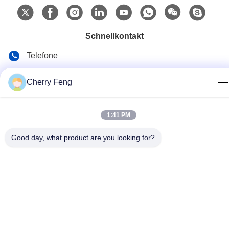
Schnellkontakt
Telefone
86-135-84177887
Cherry Feng
E-Mail
sales@balerofchina.com
1:41 PM
Adresse
Good day, what product are you looking for?
Datenschutzerklärung
|
Sitemap
China gut Qualität Altmetall-Ballenpresse Lieferant. Copyright ©
2016-2026 Jiangsu Wanshida Hydraulic Machinery Co., Ltd . Alle
Rechte vorbehalten.