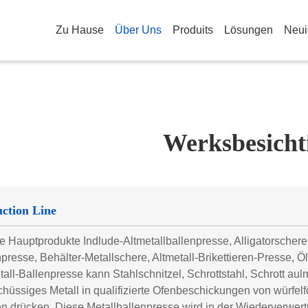
Zu Hause
Über Uns
Produits
Lösungen
Neui
Werksbesicht
ction Line
 Hauptprodukte Indlude-Altmetallballenpresse, Alligatorschere
presse, Behälter-Metallschere, Altmetall-Brikettieren-Presse, Ö
all-Ballenpresse kann Stahlschnitzel, Schrottstahl, Schrott au
hüssiges Metall in qualifizierte Ofenbeschickungen von würfel
 drücken. Diese Metallballenpresse wird in der Wiederverwertu