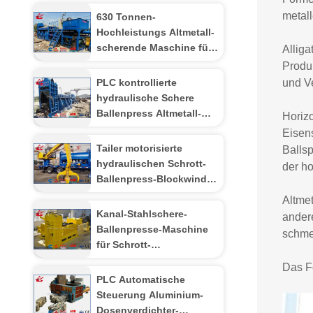
metal
630 Tonnen-
Hochleistungs Altmetall-
scherende Maschine für
Alliga
Schrott Fahrzeuge
Produk
Abfälle Autos
PLC kontrollierte
und V
hydraulische Schere
Ballenpress Altmetall-
Horizo
Maschinerie für Winkel
Eisen
Eisen WANSHIDA
Tailer motorisierte
Ballsp
hydraulischen Schrott-
der ho
Ballenpress-Blockwinde
Press Diesel
Altmet
Motorenantrieb
Kanal-Stahlschere-
andere
Ballenpresse-Maschine
schme
für Schrott-
Metallausschnitt-400
Das Fo
Tonnen-schneidende
PLC Automatische
Kraft
Steuerung Aluminium-
Dosenverdichter-