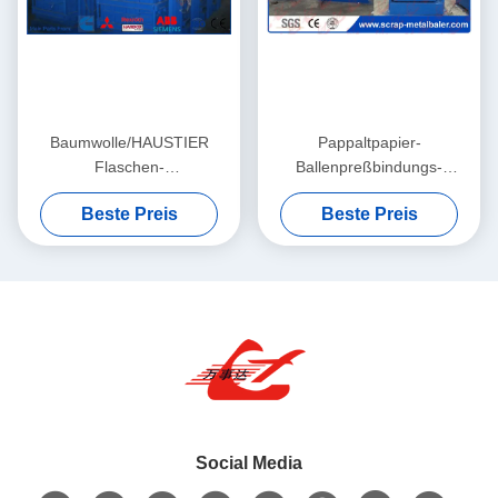
Baumwolle/HAUSTIER
Pappaltpapier-
Flaschen-
Ballenpreßbindungs-
Emballierungsmaschine mit
Ballenpresse mit hoher
Beste Preis
Beste Preis
Plc-Kontrollsystem 100
Dichte Y82-100 des
Tonnen
Vertikalen-Abfall-OCC
Social Media