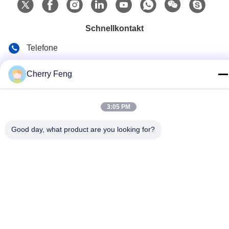
Schnellkontakt
Telefone
86-135-84177887
Cherry Feng
E-Mail
sales@balerofchina.com
3:05 PM
Adresse
Good day, what product are you looking for?
Datenschutzerklärung
|
Sitemap
China gut Qualität Altmetall-Ballenpresse Lieferant. Copyright ©
2016-2026 Jiangsu Wanshida Hydraulic Machinery Co., Ltd . Alle
Rechte vorbehalten.