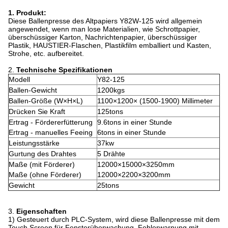
1. Produkt:
Diese Ballenpresse des Altpapiers Y82W-125 wird allgemein
angewendet, wenn man lose Materialien, wie Schrottpapier,
überschüssiger Karton, Nachrichtenpapier, überschüssiger
Plastik, HAUSTIER-Flaschen, Plastikfilm emballiert und Kasten,
Strohe, etc. aufbereitet.
2.
Technische Spezifikationen
Modell
Y82-125
Ballen-Gewicht
1200kgs
Ballen-Größe (W×H×L)
1100×1200× (1500-1900) Millimeter
Drücken Sie Kraft
125tons
Ertrag - Fördererfütterung
9.6tons in einer Stunde
Ertrag - manuelles Feeing
6tons in einer Stunde
Leistungsstärke
37kw
Gurtung des Drahtes
5 Drähte
Maße (mit Förderer)
12000×15000×3250mm
Maße (ohne Förderer)
12000×2200×3200mm
Gewicht
25tons
3.
Eigenschaften
1)
Gesteuert durch PLC-System, wird diese Ballenpresse mit dem
Touch Screen für Fensterüberwachung, Fehlerwarnung mit