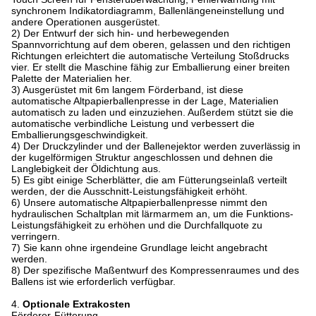
synchronem Indikatordiagramm, Ballenlängeneinstellung und
andere Operationen ausgerüstet.
2)
Der Entwurf der sich hin- und herbewegenden
Spannvorrichtung auf dem oberen, gelassen und den richtigen
Richtungen erleichtert die automatische Verteilung Stoßdrucks
vier. Er stellt die Maschine fähig zur Emballierung einer breiten
Palette der Materialien her.
3)
Ausgerüstet mit 6m langem Förderband, ist diese
automatische Altpapierballenpresse in der Lage, Materialien
automatisch zu laden und einzuziehen. Außerdem stützt sie die
automatische verbindliche Leistung und verbessert die
Emballierungsgeschwindigkeit.
4)
Der Druckzylinder und der Ballenejektor werden zuverlässig in
der kugelförmigen Struktur angeschlossen und dehnen die
Langlebigkeit der Öldichtung aus.
5)
Es gibt einige Scherblätter, die am Fütterungseinlaß verteilt
werden, der die Ausschnitt-Leistungsfähigkeit erhöht.
6)
Unsere automatische Altpapierballenpresse nimmt den
hydraulischen Schaltplan mit lärmarmem an, um die Funktions-
Leistungsfähigkeit zu erhöhen und die Durchfallquote zu
verringern.
7)
Sie kann ohne irgendeine Grundlage leicht angebracht
werden.
8)
Der spezifische Maßentwurf des Kompressenraumes und des
Ballens ist wie erforderlich verfügbar.
4.
Optionale Extrakosten
Förderer-Fütterung