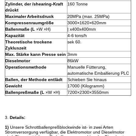
Zylinder, der /shearing-Kraft
160 Tonne
drückt
Maximaler Arbeitsdruck
20MPa (max. 25MPa)
Kompressenraumgröße
3000×1620×620mm
Ballenmaße (L
×W ×H)
| x400x400mm
Kapazität
4-6 tons/h
Theoretische trockene
sek 60.
Zykluszeit
Max. Stärke kann Presse sein
3mm
Dieselmotor
86kW
Operationsmethode
Manuelle Fütterung,
automatische Emballierung PLC
Ballen, der Methode entlädt
Schieben Sie hinaus
Gewicht
17000 (Kilogramm)
Ballenpreßmaße (L
×W ×H)
7200×2300×3550mm
3.
Details:
1)
Unsere Schrottballenpreßblockwinde ist- in zwei Arten
Stromversorgung verfügbar, die Elektromotor und Dieselmotor