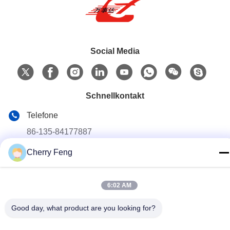
Social Media
Schnellkontakt
Telefone
86-135-84177887
E-Mail
Cherry Feng
sales@balerofchina.com
Adresse
6:02 AM
Good day, what product are you looking for?
Datenschutzerklärung
|
Sitemap