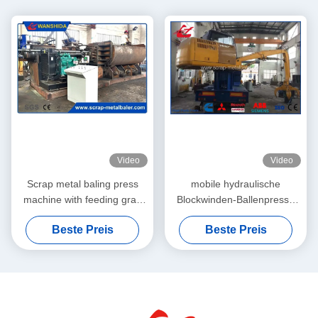
Video
Video
Scrap metal baling press
mobile hydraulische
machine with feeding grab
Blockwinden-Ballenpresse
for waste aluminum profile
des Metallabfall-86kW mit
Beste Preis
Beste Preis
light scrap metal
Fernbedienung