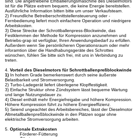
sind. Die angetriebene Emballierungsmaschine des Dieselmotors
ist für die Plätze extrem bequem, die keine Energie bereitstellen.
Ausführliche Information bitten bitte um unser Verkaufsteam.
2) Freundliche Betreiberschnittstellensteuerung oder -
Fernbedienung liefert moch einfachere Operation und niedrigere
Arbeitskosten.
3) Diese Strecke der Schrottballenpress-Blockwinde, das
Festklemmen der Methode für Kompression anzunehmen und
Betriebs-grap ist verfügbar, Ihren Anwendungsbedarf zu erfüllen.
Außerdem wenn Sie persönlicheren Operationsraum oder mehr
inforamtion über die Handhabungsgeräte des Schrottes
wünschen, fühlen Sie bitte sich frei, mit uns in Verbindung zu
treten.
4.
Vorteil des Dieselmotors für Schrottballenpreßblockwinde
1)
In hohem Grade bemerkenswert durch seine äußerste
Belastbarkeit und Stromversorgung.
2) Turbo-Ladegerät liefert überlegene Klopffestigkeit.
3) Einfache Struktur ohne Zündsystem lässt bequeme Wartung
und lange Nutzungsdauer zu.
4) Diesel enthält mehr Energiefreigabe und höhere Kompression.
Höhere Kompression führt zu höhere Energieeffizienz.
5) Seiend ungeachtet des Arbeitsbereiches, lässt der Dieselmotor
Altmetallballenpreßblockwinde in den Plätzen sogar ohne
elektrische Stromversorgung arbeiten.
5.
Optionale Extrakosten
Förderer-Fütterung