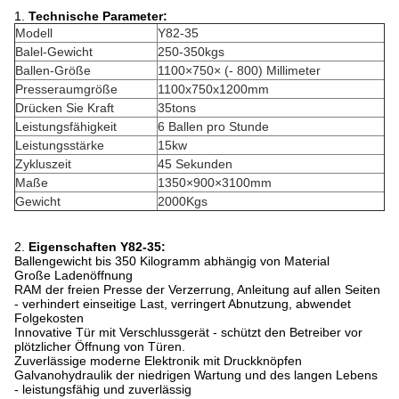
1.
Technische Parameter:
Modell
Y82-35
Balel-Gewicht
250-350kgs
Ballen-Größe
1100×750× (- 800) Millimeter
Presseraumgröße
1100x750x1200mm
Drücken Sie Kraft
35tons
Leistungsfähigkeit
6 Ballen pro Stunde
Leistungsstärke
15kw
Zykluszeit
45 Sekunden
Maße
1350×900×3100mm
Gewicht
2000Kgs
2.
Eigenschaften Y82-35:
Ballengewicht bis 350 Kilogramm abhängig von Material
Große Ladenöffnung
RAM der freien Presse der Verzerrung, Anleitung auf allen Seiten
- verhindert einseitige Last, verringert Abnutzung, abwendet
Folgekosten
Innovative Tür mit Verschlussgerät - schützt den Betreiber vor
plötzlicher Öffnung von Türen.
Zuverlässige moderne Elektronik mit Druckknöpfen
Galvanohydraulik der niedrigen Wartung und des langen Lebens
- leistungsfähig und zuverlässig