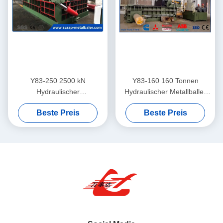
Y83-250 2500 kN
Y83-160 160 Tonnen
Hydraulischer
Hydraulischer Metallballer
Metallschrottballer zur
für die Komprimierung von
Beste Preis
Beste Preis
Verdichtung von Stahl- und
Stahl- und
Aluminiumschrott
Aluminiumabfällen