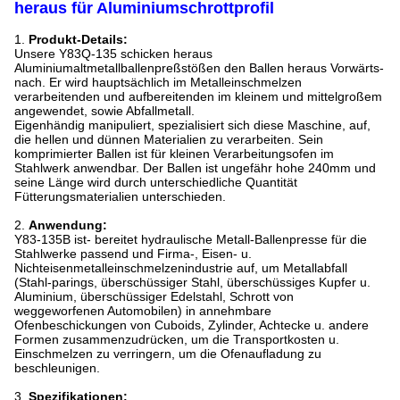
heraus für Aluminiumschrottprofil
1.
Produkt-Details:
Unsere Y83Q-135 schicken heraus
Aluminiumaltmetallballenpreßstößen den Ballen heraus Vorwärts-
nach. Er wird hauptsächlich im Metalleinschmelzen
verarbeitenden und aufbereitenden im kleinem und mittelgroßem
angewendet, sowie Abfallmetall.
Eigenhändig manipuliert, spezialisiert sich diese Maschine, auf,
die hellen und dünnen Materialien zu verarbeiten. Sein
komprimierter Ballen ist für kleinen Verarbeitungsofen im
Stahlwerk anwendbar. Der Ballen ist ungefähr hohe 240mm und
seine Länge wird durch unterschiedliche Quantität
Fütterungsmaterialien unterschieden.
2.
Anwendung:
Y83-135B ist- bereitet hydraulische Metall-Ballenpresse für die
Stahlwerke passend und Firma-, Eisen- u.
Nichteisenmetalleinschmelzenindustrie auf, um Metallabfall
(Stahl-parings, überschüssiger Stahl, überschüssiges Kupfer u.
Aluminium, überschüssiger Edelstahl, Schrott von
weggeworfenen Automobilen) in annehmbare
Ofenbeschickungen von Cuboids, Zylinder, Achtecke u. andere
Formen zusammenzudrücken, um die Transportkosten u.
Einschmelzen zu verringern, um die Ofenaufladung zu
beschleunigen.
3.
Spezifikationen: