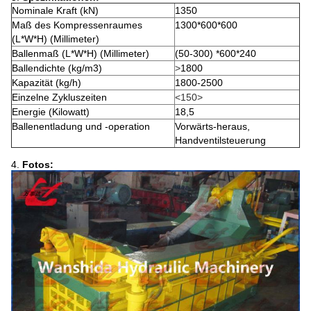
Nominale Kraft (kN)
1350
Maß des Kompressenraumes
1300*600*600
(L*W*H) (Millimeter)
Ballenmaß (L*W*H) (Millimeter)
(50-300) *600*240
Ballendichte (kg/m3)
>
1800
Kapazität (kg/h)
1800-2500
Einzelne Zykluszeiten
<150>
Energie (Kilowatt)
18,5
Ballenentladung und -operation
Vorwärts-heraus,
Handventilsteuerung
4.
Fotos: