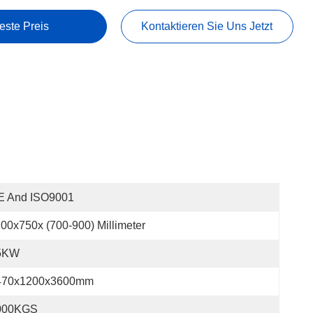
este Preis
Kontaktieren Sie Uns Jetzt
E And ISO9001
00x750x (700-900) Millimeter
5KW
470x1200x3600mm
000KGS