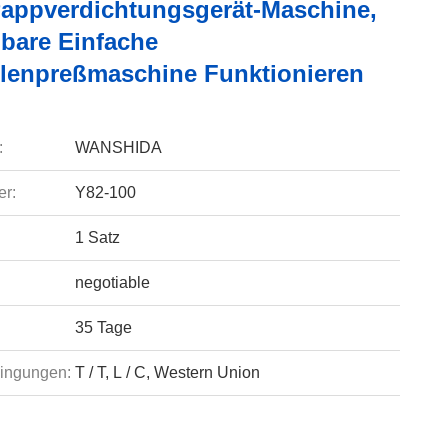
Pappverdichtungsgerät-Maschine,
gbare Einfache
lenpreßmaschine Funktionieren
:
WANSHIDA
r:
Y82-100
1 Satz
negotiable
35 Tage
ingungen:
T / T, L / C, Western Union