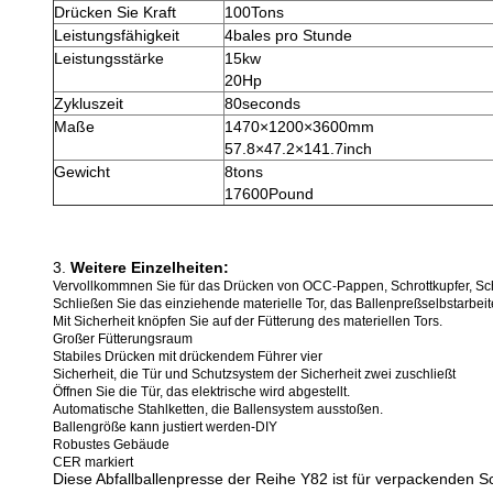
Drücken Sie Kraft
100Tons
Leistungsfähigkeit
4bales pro Stunde
Leistungsstärke
15kw
20Hp
Zykluszeit
80seconds
Maße
1470×1200×3600mm
57.8×47.2×141.7inch
Gewicht
8tons
17600Pound
3.
Weitere Einzelheiten:
Vervollkommnen Sie für das Drücken von OCC-Pappen, Schrottkupfer, Schr
Schließen Sie das einziehende materielle Tor, das Ballenpreßselbstarbeit
Mit Sicherheit knöpfen Sie auf der Fütterung des materiellen Tors.
Großer Fütterungsraum
Stabiles Drücken mit drückendem Führer vier
Sicherheit, die Tür und Schutzsystem der Sicherheit zwei zuschließt
Öffnen Sie die Tür, das elektrische wird abgestellt.
Automatische Stahlketten, die Ballensystem ausstoßen.
Ballengröße kann justiert werden-DIY
Robustes Gebäude
CER markiert
Diese Abfallballenpresse der Reihe Y82 ist für verpackenden S