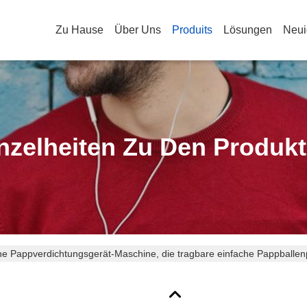
Zu Hause
Über Uns
Produits
Lösungen
Neui
nzelheiten Zu Den Produk
ne Pappverdichtungsgerät-Maschine, die tragbare einfache Pappballe