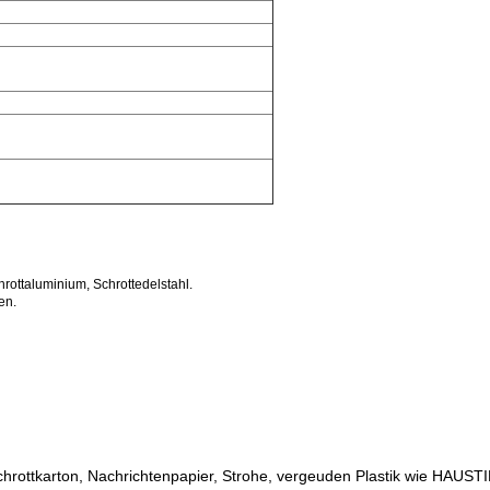
ottaluminium, Schrottedelstahl.
en.
chrottkarton, Nachrichtenpapier, Strohe, vergeuden Plastik wie HAUSTIE