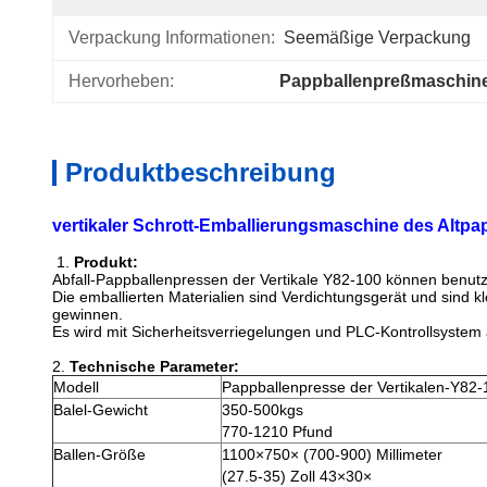
Verpackung Informationen:
Seemäßige Verpackung
Hervorheben:
Pappballenpreßmaschin
Produktbeschreibung
vertikaler Schrott-Emballierungsmaschine des Altpa
1.
Produkt:
Abfall-Pappballenpressen der Vertikale Y82-100 können benutzt 
Die emballierten Materialien sind Verdichtungsgerät und sind 
gewinnen.
Es wird mit Sicherheitsverriegelungen und PLC-Kontrollsystem 
2.
Technische Parameter:
Modell
Pappballenpresse der Vertikalen-Y82-
Balel-Gewicht
350-500kgs
770-1210 Pfund
Ballen-Größe
1100×750× (700-900) Millimeter
(27.5-35) Zoll 43×30×