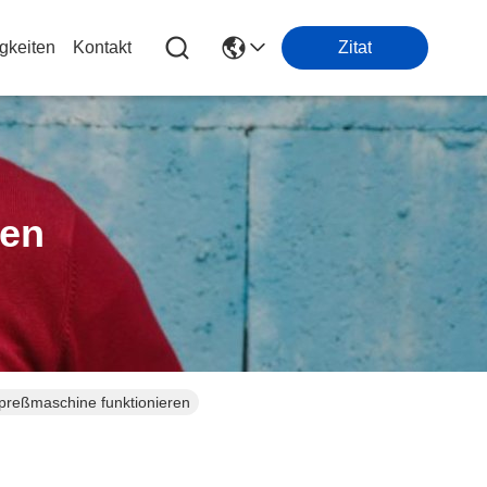
gkeiten
Kontakt
Zitat
ten
npreßmaschine funktionieren