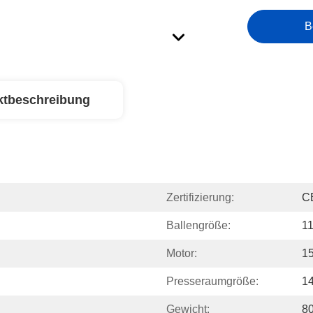
B
ktbeschreibung
Zertifizierung:
C
Ballengröße:
11
Motor:
1
Presseraumgröße:
1
Gewicht:
8