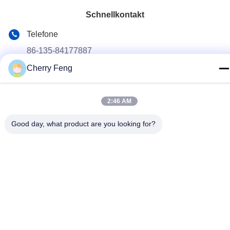
Schnellkontakt
Telefone
86-135-84177887
Cherry Feng
E-Mail
sales@balerofchina.com
2:46 AM
Adresse
Good day, what product are you looking for?
Datenschutzerklärung
|
Sitemap
China gut Qualität Altmetall-Ballenpresse Lieferant. Copyright ©
2016-2026 Jiangsu Wanshida Hydraulic Machinery Co., Ltd . Alle
Rechte vorbehalten.