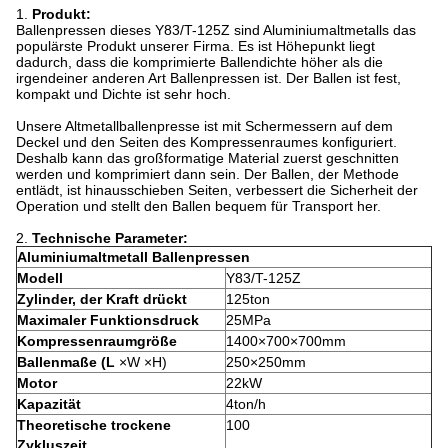
1.
Produkt:
Ballenpressen dieses Y83/T-125Z sind Aluminiumaltmetalls das
populärste Produkt unserer Firma. Es ist Höhepunkt liegt
dadurch, dass die komprimierte Ballendichte höher als die
irgendeiner anderen Art Ballenpressen ist. Der Ballen ist fest,
kompakt und Dichte ist sehr hoch.
Unsere Altmetallballenpresse ist mit Schermessern auf dem
Deckel und den Seiten des Kompressenraumes konfiguriert.
Deshalb kann das großformatige Material zuerst geschnitten
werden und komprimiert dann sein. Der Ballen, der Methode
entlädt, ist hinausschieben Seiten, verbessert die Sicherheit der
Operation und stellt den Ballen bequem für Transport her.
2.
Technische Parameter:
Aluminiumaltmetall Ballenpressen
Modell
Y83/T-125Z
Zylinder, der Kraft drückt
125ton
Maximaler Funktionsdruck
25MPa
Kompressenraumgröße
1400×700×700mm
Ballenmaße (L
×W ×H)
250×250mm
Motor
22kW
Kapazität
4ton/h
Theoretische trockene
100
Zykluszeit