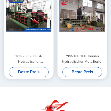
Y83-250 2500 kN
Y83-160 160 Tonnen
Hydraulischer
Hydraulischer Metallballer
Metallschrottballer zur
für die Komprimierung von
Beste Preis
Beste Preis
Verdichtung von Stahl- und
Stahl- und
Aluminiumschrott
Aluminiumabfällen