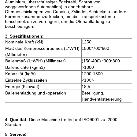
Aluminium, überschüssiger Edelstahl, Schrott von
weggeworfenen Automobilen) in annehmbare
Ofenbeschickungen von Cuboids, Zylinder, Achtecke u. andere
Formen zusammenzudrücken, um die Transportkosten u.
Einschmelzen zu verringern, um die Ofenaufladung zu
beschleunigen.
3.
Spezifikationen:
Nominale Kraft (kN)
1250
Maß des Kompressenraumes (L*W*H)
1500*700*600
(Millimeter)
Ballenmaß (L*W*H) (Millimeter)
(150-400) *300*300
Ballendichte (kg/m3)
>1800
Kapazität (kg/h)
1200-1500
Einzelne Zykluszeiten
<100>
Energie (Kilowatt)
18,5
Ballenentladung und -operation
Beteiligung,
Handventilsteuerung
4.
Qualität:
Diese Maschine treffen auf ISO9001 zu: 2000
Standard.
5.
Service: