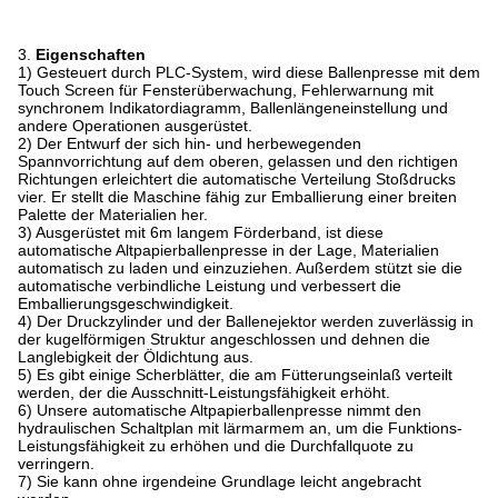
3.
Eigenschaften
1)
Gesteuert durch PLC-System, wird diese Ballenpresse mit dem
Touch Screen für Fensterüberwachung, Fehlerwarnung mit
synchronem Indikatordiagramm, Ballenlängeneinstellung und
andere Operationen ausgerüstet.
2)
Der Entwurf der sich hin- und herbewegenden
Spannvorrichtung auf dem oberen, gelassen und den richtigen
Richtungen erleichtert die automatische Verteilung Stoßdrucks
vier. Er stellt die Maschine fähig zur Emballierung einer breiten
Palette der Materialien her.
3)
Ausgerüstet mit 6m langem Förderband, ist diese
automatische Altpapierballenpresse in der Lage, Materialien
automatisch zu laden und einzuziehen. Außerdem stützt sie die
automatische verbindliche Leistung und verbessert die
Emballierungsgeschwindigkeit.
4)
Der Druckzylinder und der Ballenejektor werden zuverlässig in
der kugelförmigen Struktur angeschlossen und dehnen die
Langlebigkeit der Öldichtung aus.
5)
Es gibt einige Scherblätter, die am Fütterungseinlaß verteilt
werden, der die Ausschnitt-Leistungsfähigkeit erhöht.
6)
Unsere automatische Altpapierballenpresse nimmt den
hydraulischen Schaltplan mit lärmarmem an, um die Funktions-
Leistungsfähigkeit zu erhöhen und die Durchfallquote zu
verringern.
7)
Sie kann ohne irgendeine Grundlage leicht angebracht