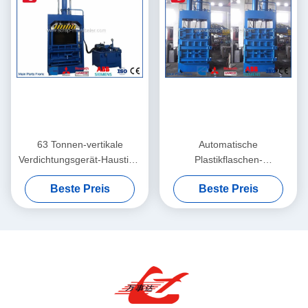
63 Tonnen-vertikale
Automatische
Verdichtungsgerät-Haustier-
Plastikflaschen-
Flaschen-
Verdichtungsgerät-
Beste Preis
Beste Preis
Emballierungsmaschine,
Maschine, Haustier-
Plastikflaschen-Ballenpresse
Flaschen-Pressmaschine
Y82-63
Y82-35 des Motor15kw