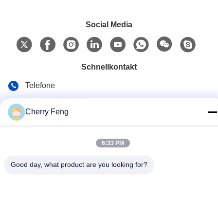
Social Media
Schnellkontakt
Telefone
86-135-84177887
Cherry Feng
E-Mail
sales@balerofchina.com
6:33 PM
Adresse
Good day, what product are you looking for?
Datenschutzerklärung
|
Sitemap
China gut Qualität Altmetall-Ballenpresse Lieferant. Copyright ©
2016-2026 Jiangsu Wanshida Hydraulic Machinery Co., Ltd . Alle