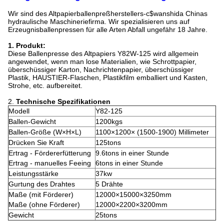
Wir sind des Altpapierballenpreßherstellers-c$wanshida Chinas
hydraulische Maschineriefirma. Wir spezialisieren uns auf
Erzeugnisballenpressen für alle Arten Abfall ungefähr 18 Jahre.
1. Produkt:
Diese Ballenpresse des Altpapiers Y82W-125 wird allgemein
angewendet, wenn man lose Materialien, wie Schrottpapier,
überschüssiger Karton, Nachrichtenpapier, überschüssiger
Plastik, HAUSTIER-Flaschen, Plastikfilm emballiert und Kasten,
Strohe, etc. aufbereitet.
2.
Technische Spezifikationen
Modell
Y82-125
Ballen-Gewicht
1200kgs
Ballen-Größe (W×H×L)
1100×1200× (1500-1900) Millimeter
Drücken Sie Kraft
125tons
Ertrag - Fördererfütterung
9.6tons in einer Stunde
Ertrag - manuelles Feeing
6tons in einer Stunde
Leistungsstärke
37kw
Gurtung des Drahtes
5 Drähte
Maße (mit Förderer)
12000×15000×3250mm
Maße (ohne Förderer)
12000×2200×3200mm
Gewicht
25tons