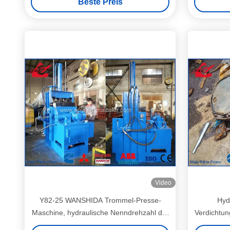
Beste Preis
Video
Y82-25 WANSHIDA Trommel-Presse-
Hyd
Maschine, hydraulische Nenndrehzahl der
Verdichtun
Metallballenpresse1460 U/min
x 1060m