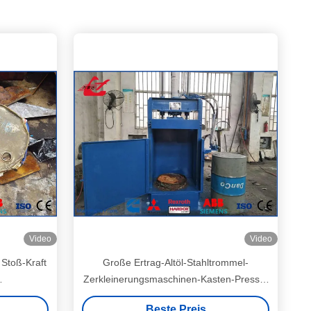
Video
Video
 Stoß-Kraft
Große Ertrag-Altöl-Stahltrommel-
Zerkleinerungsmaschinen-Kasten-Presse-
0 KN eine
Verdichtungsgerät-Maschine 25 Tonnen-
Beste Preis