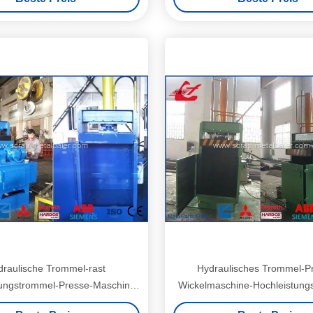
drückend
Jahr-Garantie
draulische Trommel-rast
Hydraulisches Trommel-P
rungstrommel-Presse-Maschine
Wickelmaschine-Hochleistung
 208L,/kleinere Trommeln
WANSHIDA