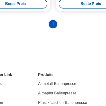
Beste Preis
Beste Preis
37kW
1
er Link
Produits
s
Altmetall-Ballenpresse
Altpapier Ballenpresse
en
Plastikflaschen-Ballenpresse