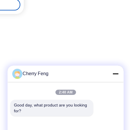
Cherry Feng
Schnellkontakt
2:40 AM
Telefone
Good day, what product are you looking 
for?
86-135-84177887
E-Mail
sales@balerofchina.com