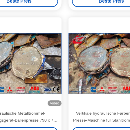
Beste Preis
Beste Preis
Video
raulische Metalltrommel-
Vertikale hydraulische Farbe
gsgerät-Ballenpresse 790 x 790
Presse-Maschine für Stahltro
m Kompressen-Kasten-Größe