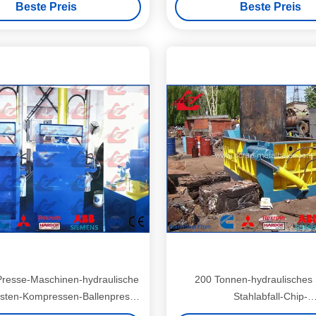
Beste Preis
Beste Preis
resse-Maschinen-hydraulische
200 Tonnen-hydraulisches 
sten-Kompressen-Ballenpresse
Stahlabfall-Chip-
IDA Y82-25 des Ram-zwei
Verdichtungsgerät/Zerkleineru