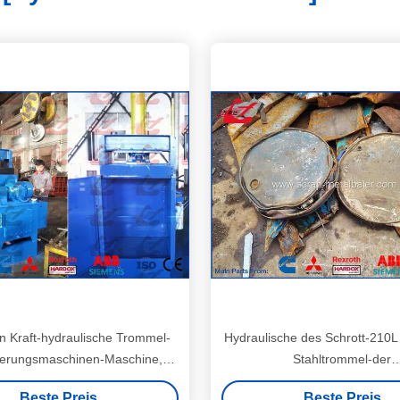
n Kraft-hydraulische Trommel-
Hydraulische des Schrott-210L
nerungsmaschinen-Maschine,
Stahltrommel-der
ichtungsgerät-Maschine 1800kg
Zerkleinerungsmaschinen-25
Beste Preis
Beste Preis