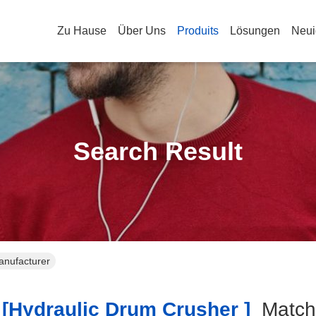
Zu Hause
Über Uns
Produits
Lösungen
Neui
Search Result
anufacturer
[hydraulic Drum Crusher ]
Matc