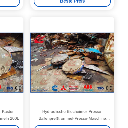
Beste Preis
n-Kasten-
Hydraulische Blecheimer-Presse-
mmeln 200L
Ballenpreßtrommel-Presse-Maschine
1150 x 1500 x 2950mm Größe