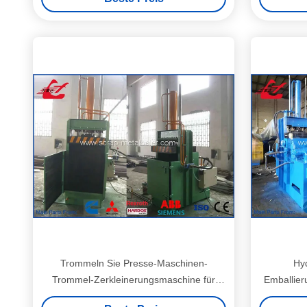
Kraft-11kW
Trommeln Sie Presse-Maschinen-
Hy
Trommel-Zerkleinerungsmaschine für
Emballie
Fass 208L/kleinere Trommel
für