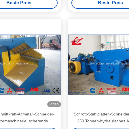
Beste Preis
Beste Preis
Video
hnittkraft-Altmetall-Schneider-
Schrott-Stahlplatten-Schneid
atormaschinerie, scherende
250 Tonnen-hydraulisches Al
aschine des Schrott-18.5kW
scherende Maschin