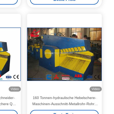
Video
Video
Schneider-
160 Tonnen-hydraulische Hebelschere-
schere Q43-
Maschinen-Ausschnitt-Metallrohr-Rohre
w
WANSHIDA