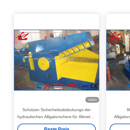
Video
Schützen Sicherheitsabdeckungs-der
8
hydraulischen Alligatorschere für Altmetall-
Alligato
Profil
dem Schüt
Beste Preis