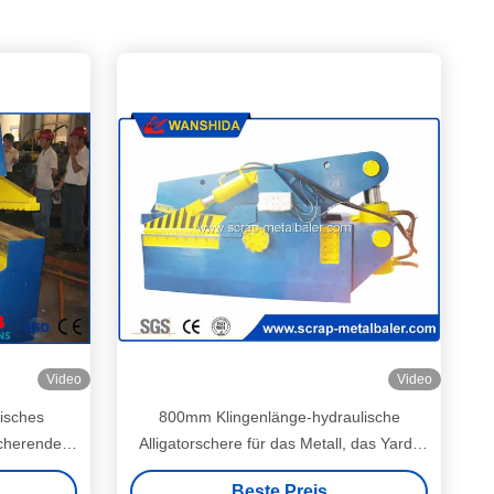
Video
Video
isches
800mm Klingenlänge-hydraulische
scherendes
Alligatorschere für das Metall, das Yards
43-1000
aufbereitet
Beste Preis