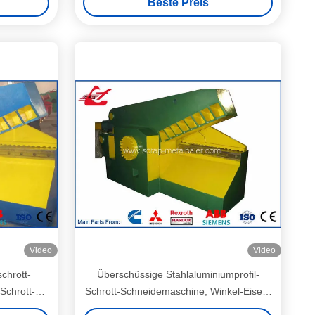
Beste Preis
Video
Video
chrott-
Überschüssige Stahlaluminiumprofil-
Schrott-
Schrott-Schneidemaschine, Winkel-Eisen-
n
Schneidemaschine mit der manuellen