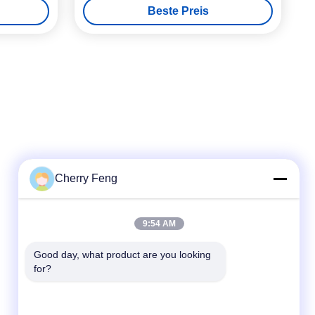
Beste Preis
Cherry Feng
Schnellkontakt
9:54 AM
Telefone
Good day, what product are you looking 
for?
86-135-84177887
E-Mail
sales@balerofchina.com