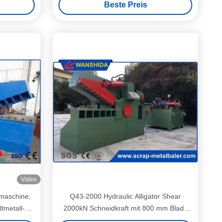
Beste Preis
Fütterung
Video
emaschine,
Q43-2000 Hydraulic Alligator Shear
tmetall-
2000kN Schneidkraft mit 800 mm Blade
e
zum Schneiden von Metallschrott