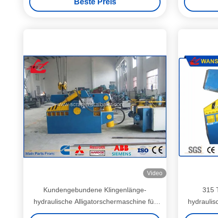
Beste Preis
Video
Kundengebundene Klingenlänge-
315 
hydraulische Alligatorschermaschine für
hydraulis
Stahlwerke Q43-1200
Stahl