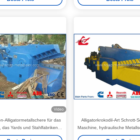
Video
-Alligatormetallschere für das
Alligatorkrokodil-Art Schrott-
l, das Yards und Stahlfabriken
Maschine, hydraulische Metall
aufbereitet
2000 des Motor30k