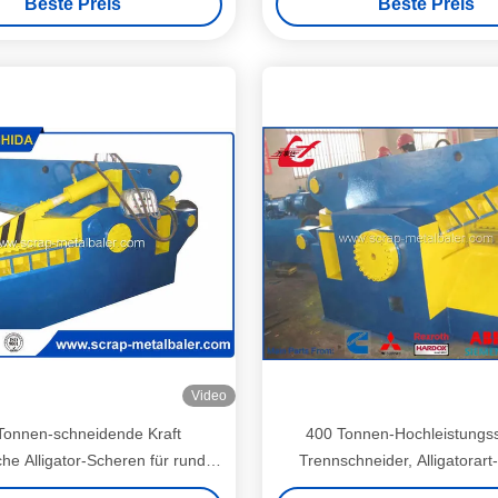
Beste Preis
Beste Preis
Video
Tonnen-schneidende Kraft
400 Tonnen-Hochleistungss
che Alligator-Scheren für runde
Trennschneider, Alligatorart-
knopf-Steuerung Q43-3150
Werkzeugmaschine