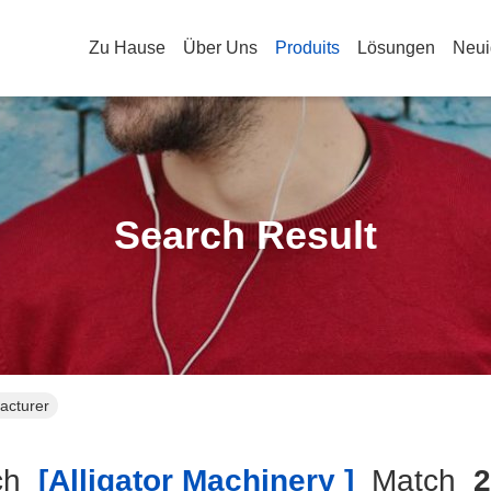
Zu Hause
Über Uns
Produits
Lösungen
Neui
Search Result
acturer
ch
[alligator Machinery ]
Match
2