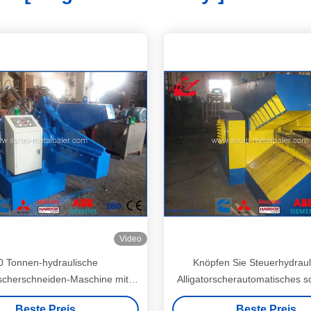
Video
0 Tonnen-hydraulische
Knöpfen Sie Steuerhydraul
rscherschneiden-Maschine mit
Alligatorscherautomatisches 
zen der Sicherheitsabdeckung
Maschine CER Zertifikat Q
Beste Preis
Beste Preis